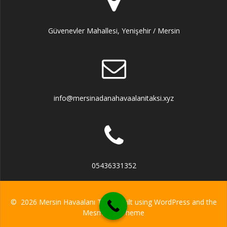
Güvenevler Mahallesi, Yenişehir / Mersin
info@mersinadanahavaalanitaksi.xyz
05436331352
© 2026 Mersin Havaalanı Taksi. Built using WordPress and the
Mesmerize Theme