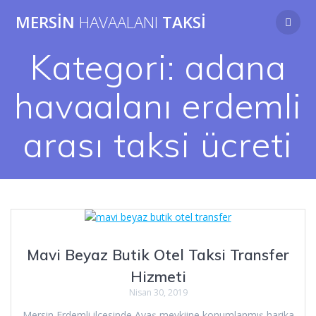
Skip
MERSIN
HAVAALANI
TAKSI
to
content
Kategori:
adana
havaalanı erdemli
arası taksi ücreti
Mavi Beyaz Butik Otel Taksi Transfer
Hizmeti
Nisan 30, 2019
Mersin Erdemli ilçesinde Ayaş mevkiine konumlanmış harika