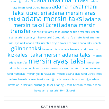
adana havalimanı taksi
susanoğlu taksi
adana
adana havalimanı
havalimanı taksi ücreti hesapla
taksi ücretleri
adana mersin arası
adana mersin taksi
taksi
adana
mersin taksi ücreti
adana mersin
transfer
adana silifke arası taksi
adana silifke arası taksi ücreti
adana taksi
adana çamlıyayla taksi ücreti
altın orfoz hotel taksi
anamur
taksi
aydıncık adana taksi ücreti
bozyazı taksi
erdemli adana taksi ücreti
gülnar taksi
havaalanı taksi adana
havaalanı taksi mersin
kızkalesi taksi
mersin adana taksi
mersin
mersin ayaş taksi
adana transfer
mersinden
adana havaalanına taksi
mersin forum havaalanı servis
mersin havaalanı
taksi numarası
mersin yakın havaalanı
mezitli adana arası taksi ücreti
mut
adana havaalanı arası taksi
susanoğlu adana arası taksi
susanoğlu adana
havaalanı arası taksi
susanoğlu taksi
susanoğlu taksi telefon
tömük adana
havaalanı arası taksi
tömük taksi
KATEGORILER