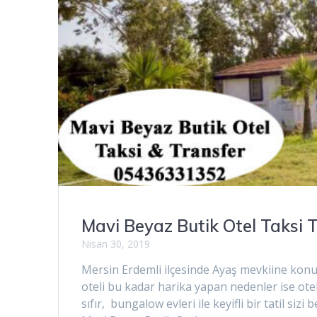
Mavi Beyaz Butik Otel Taksi 
Nisan 30, 2019
Mersin Erdemli ilçesinde Ayaş mevkiine konum
oteli bu kadar harika yapan nedenler ise oteli
sıfır, bungalow evleri ile keyifli bir tatil siz