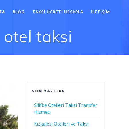
FA
BLOG
TAKSI ÜCRETI HESAPLA
İLETIŞIM
otel taksi
SON YAZILAR
Silifke Otelleri Taksi Transfer
Hizmeti
Kızkalesi Otelleri ve Taksi