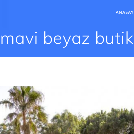
ANASAY
:
mavi beyaz butik 