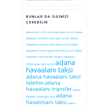
BUNLAR DA İLGINIZI
ÇEKEBILIR
adana altın orfoz otel arası taksi ücreti
adana
havaalanı anamur arası taksi ücreti
Adana
havaalanı kızkalesi arası taksi ücreti
adana
havaalanı mersin ayaş arası taksi ücreti
adana
havaalanı otel transfer
Adana Havaalanı
adana
Silifke arası taksi ücreti
havaalanı taksi
adana havaalanı taksi
telefon
adana
havaalanı transfer
adana
adana
havalanı susanoğlu taksi
havalimanı taksi
adana