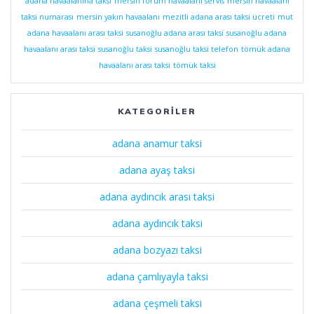
adana havaalanına taksi
mersin forum havaalanı servis
mersin havaalanı
taksi numarası
mersin yakın havaalanı
mezitli adana arası taksi ücreti
mut
adana havaalanı arası taksi
susanoğlu adana arası taksi
susanoğlu adana
havaalanı arası taksi
susanoğlu taksi
susanoğlu taksi telefon
tömük adana
havaalanı arası taksi
tömük taksi
KATEGORILER
adana anamur taksi
adana ayaş taksi
adana aydıncık arası taksi
adana aydıncık taksi
adana bozyazı taksi
adana çamlıyayla taksi
adana çeşmeli taksi