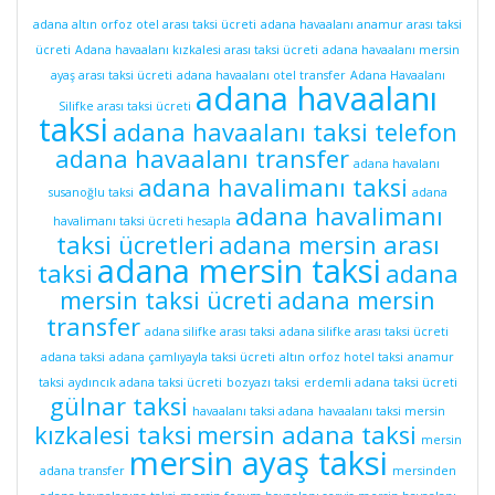
adana altın orfoz otel arası taksi ücreti
adana havaalanı anamur arası taksi
ücreti
Adana havaalanı kızkalesi arası taksi ücreti
adana havaalanı mersin
ayaş arası taksi ücreti
adana havaalanı otel transfer
Adana Havaalanı
adana havaalanı
Silifke arası taksi ücreti
taksi
adana havaalanı taksi telefon
adana havaalanı transfer
adana havalanı
adana havalimanı taksi
susanoğlu taksi
adana
adana havalimanı
havalimanı taksi ücreti hesapla
taksi ücretleri
adana mersin arası
adana mersin taksi
taksi
adana
mersin taksi ücreti
adana mersin
transfer
adana silifke arası taksi
adana silifke arası taksi ücreti
adana taksi
adana çamlıyayla taksi ücreti
altın orfoz hotel taksi
anamur
taksi
aydıncık adana taksi ücreti
bozyazı taksi
erdemli adana taksi ücreti
gülnar taksi
havaalanı taksi adana
havaalanı taksi mersin
kızkalesi taksi
mersin adana taksi
mersin
mersin ayaş taksi
adana transfer
mersinden