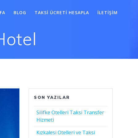
FA
BLOG
TAKSI ÜCRETI HESAPLA
İLETIŞIM
Hotel
SON YAZILAR
Silifke Otelleri Taksi Transfer
Hizmeti
Kızkalesi Otelleri ve Taksi