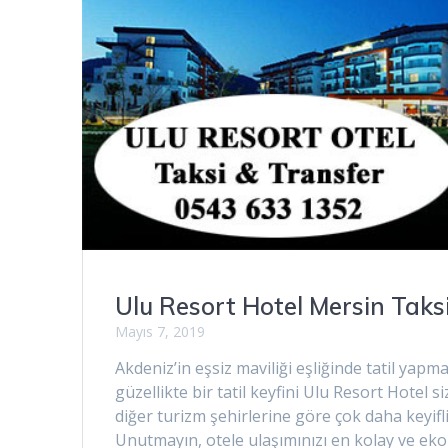
Ulu Resort Hotel Mersin Taks
Mayıs 7, 2019
Akdeniz’in eşsiz maviliği eşliğinde tatil yap
güzellikte bir tatil keyfini Ulu Resort Hotel s
diğer turizm şehirlerine göre çok daha keyiflid
Unutmayın, otele ulaşımınızı en kolay ve ek