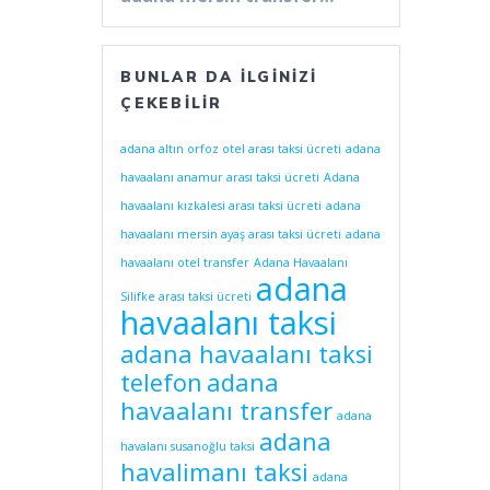
BUNLAR DA İLGINIZI
ÇEKEBILIR
adana altın orfoz otel arası taksi ücreti
adana
havaalanı anamur arası taksi ücreti
Adana
havaalanı kızkalesi arası taksi ücreti
adana
havaalanı mersin ayaş arası taksi ücreti
adana
havaalanı otel transfer
Adana Havaalanı
adana
Silifke arası taksi ücreti
havaalanı taksi
adana havaalanı taksi
telefon
adana
havaalanı transfer
adana
adana
havalanı susanoğlu taksi
havalimanı taksi
adana