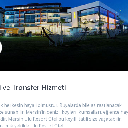
i ve Transfer Hizmeti
mak herkesin hayali olmuştur. Rüyalarda bile az rastlanacak
ize sunabilir. Mersin’in denizi, koyları, kumsalları, eğlence hay
ir. Mersin Ulu Resort Otel bu keyifli tatili size yaşatabilir.
onomik şekilde Ulu Resort Otel…