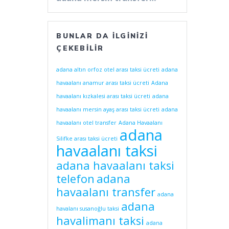
BUNLAR DA İLGINIZI
ÇEKEBILIR
adana altın orfoz otel arası taksi ücreti
adana
havaalanı anamur arası taksi ücreti
Adana
havaalanı kızkalesi arası taksi ücreti
adana
havaalanı mersin ayaş arası taksi ücreti
adana
havaalanı otel transfer
Adana Havaalanı
adana
Silifke arası taksi ücreti
havaalanı taksi
adana havaalanı taksi
telefon
adana
havaalanı transfer
adana
adana
havalanı susanoğlu taksi
havalimanı taksi
adana