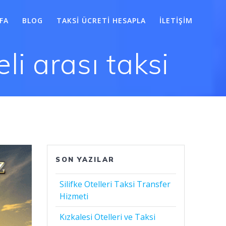
FA
BLOG
TAKSI ÜCRETI HESAPLA
İLETIŞIM
i arası taksi
SON YAZILAR
Silifke Otelleri Taksi Transfer
Hizmeti
Kızkalesi Otelleri ve Taksi