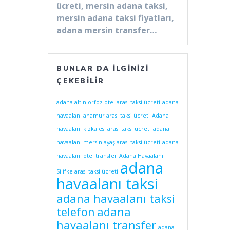
ücreti, mersin adana taksi,
mersin adana taksi fiyatları,
adana mersin transfer…
BUNLAR DA İLGINIZI
ÇEKEBILIR
adana altın orfoz otel arası taksi ücreti
adana
havaalanı anamur arası taksi ücreti
Adana
havaalanı kızkalesi arası taksi ücreti
adana
havaalanı mersin ayaş arası taksi ücreti
adana
havaalanı otel transfer
Adana Havaalanı
adana
Silifke arası taksi ücreti
havaalanı taksi
adana havaalanı taksi
telefon
adana
havaalanı transfer
adana