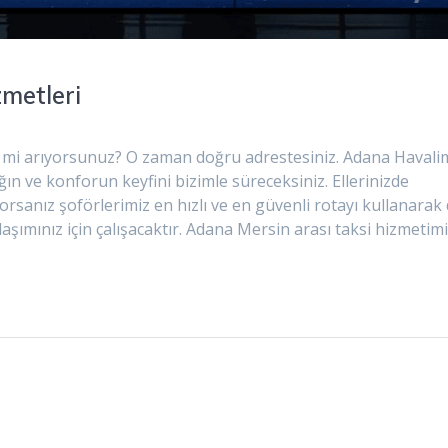
metleri
 mi arıyorsunuz? O zaman doğru adrestesiniz. Adana Havali
ığın ve konforun keyfini bizimle süreceksiniz. Ellerinizde
ıyorsanız şoförlerimiz en hızlı ve en güvenli rotayı kullanarak
şımınız için çalışacaktır. Adana Mersin arası taksi hizmetim