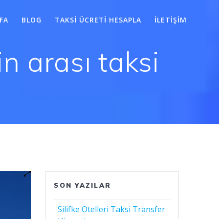
FA
BLOG
TAKSI ÜCRETI HESAPLA
İLETIŞIM
 arası taksi
SON YAZILAR
Silifke Otelleri Taksi Transfer