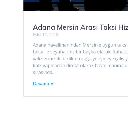
Adana Mersin Arası Taksi Hiz
Eylül 12, 2018
Adana havalimanından Mersin’e uygun taksi
taksi ile seyahatiniz bir başka olacak. Rahatl
valizleriniz ile birlikte uçağa yetişmeye çalış
kalk yapmadan direkt olarak havalimanına ula
sırasında…
Devamı