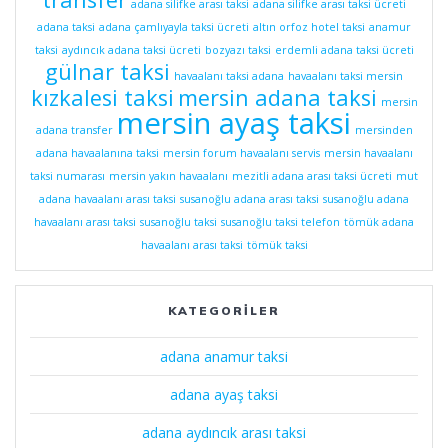
adana silifke arası taksi
adana silifke arası taksi ücreti
adana taksi
adana çamlıyayla taksi ücreti
altın orfoz hotel taksi
anamur
taksi
aydıncık adana taksi ücreti
bozyazı taksi
erdemli adana taksi ücreti
gülnar taksi
havaalanı taksi adana
havaalanı taksi mersin
kızkalesi taksi
mersin adana taksi
mersin
mersin ayaş taksi
adana transfer
mersinden
adana havaalanına taksi
mersin forum havaalanı servis
mersin havaalanı
taksi numarası
mersin yakın havaalanı
mezitli adana arası taksi ücreti
mut
adana havaalanı arası taksi
susanoğlu adana arası taksi
susanoğlu adana
havaalanı arası taksi
susanoğlu taksi
susanoğlu taksi telefon
tömük adana
havaalanı arası taksi
tömük taksi
KATEGORILER
adana anamur taksi
adana ayaş taksi
adana aydıncık arası taksi