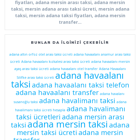
fiyatları, adana mersin arası taksi, adana mersin
taksi, mersin adana arası taksi ücreti, mersin adana
taksi, mersin adana taksi fiyatları, adana mersin
transfer…
BUNLAR DA İLGINIZI ÇEKEBILIR
adana altın orfoz otel arası taksi ücreti
adana havaalanı anamur arası taksi
ücreti
Adana havaalanı kızkalesi arası taksi ücreti
adana havaalanı mersin
ayaş arası taksi ücreti
adana havaalanı otel transfer
Adana Havaalanı
adana havaalanı
Silifke arası taksi ücreti
taksi
adana havaalanı taksi telefon
adana havaalanı transfer
adana havalanı
adana havalimanı taksi
susanoğlu taksi
adana
adana havalimanı
havalimanı taksi ücreti hesapla
taksi ücretleri
adana mersin arası
adana mersin taksi
taksi
adana
mersin taksi ücreti
adana mersin
transfer