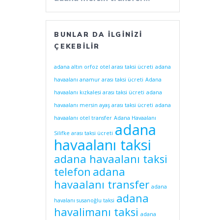
BUNLAR DA İLGINIZI
ÇEKEBILIR
adana altın orfoz otel arası taksi ücreti
adana
havaalanı anamur arası taksi ücreti
Adana
havaalanı kızkalesi arası taksi ücreti
adana
havaalanı mersin ayaş arası taksi ücreti
adana
havaalanı otel transfer
Adana Havaalanı
adana
Silifke arası taksi ücreti
havaalanı taksi
adana havaalanı taksi
telefon
adana
havaalanı transfer
adana
adana
havalanı susanoğlu taksi
havalimanı taksi
adana