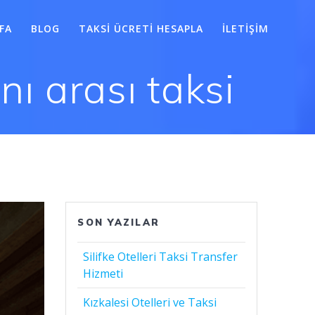
FA
BLOG
TAKSI ÜCRETI HESAPLA
İLETIŞIM
ı arası taksi
SON YAZILAR
Silifke Otelleri Taksi Transfer
Hizmeti
Kızkalesi Otelleri ve Taksi