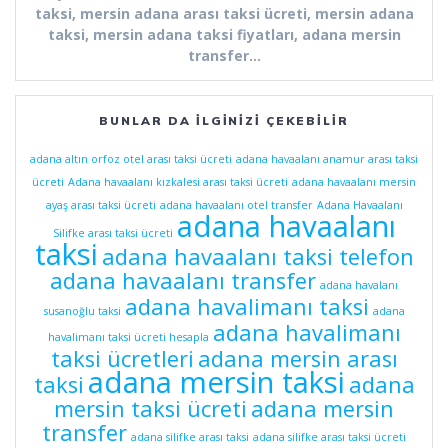
taksi, mersin adana arası taksi ücreti, mersin adana
taksi, mersin adana taksi fiyatları, adana mersin
transfer…
BUNLAR DA İLGINIZI ÇEKEBILIR
adana altın orfoz otel arası taksi ücreti
adana havaalanı anamur arası taksi
ücreti
Adana havaalanı kızkalesi arası taksi ücreti
adana havaalanı mersin
ayaş arası taksi ücreti
adana havaalanı otel transfer
Adana Havaalanı
adana havaalanı
Silifke arası taksi ücreti
taksi
adana havaalanı taksi telefon
adana havaalanı transfer
adana havalanı
adana havalimanı taksi
susanoğlu taksi
adana
adana havalimanı
havalimanı taksi ücreti hesapla
taksi ücretleri
adana mersin arası
adana mersin taksi
taksi
adana
mersin taksi ücreti
adana mersin
transfer
adana silifke arası taksi
adana silifke arası taksi ücreti