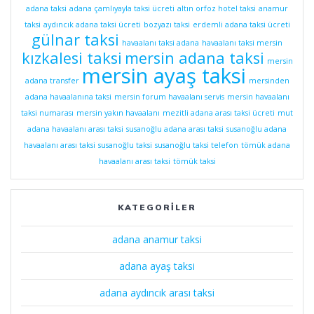
adana taksi
adana çamlıyayla taksi ücreti
altın orfoz hotel taksi
anamur
taksi
aydıncık adana taksi ücreti
bozyazı taksi
erdemli adana taksi ücreti
gülnar taksi
havaalanı taksi adana
havaalanı taksi mersin
kızkalesi taksi
mersin adana taksi
mersin
mersin ayaş taksi
adana transfer
mersinden
adana havaalanına taksi
mersin forum havaalanı servis
mersin havaalanı
taksi numarası
mersin yakın havaalanı
mezitli adana arası taksi ücreti
mut
adana havaalanı arası taksi
susanoğlu adana arası taksi
susanoğlu adana
havaalanı arası taksi
susanoğlu taksi
susanoğlu taksi telefon
tömük adana
havaalanı arası taksi
tömük taksi
KATEGORILER
adana anamur taksi
adana ayaş taksi
adana aydıncık arası taksi