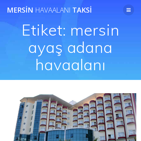
Skip
MERSIN
HAVAALANI
TAKSI
to
content
Etiket:
mersin
ayaş adana
havaalanı