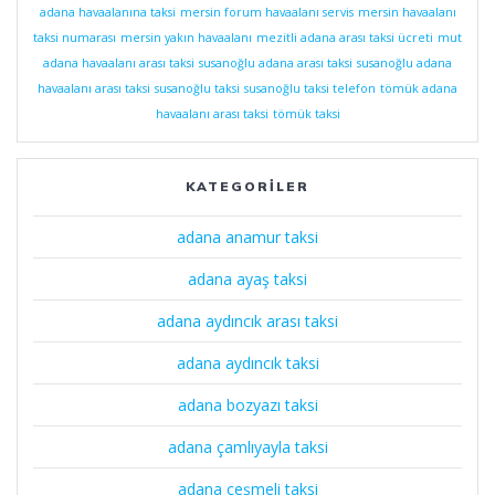
adana havaalanına taksi
mersin forum havaalanı servis
mersin havaalanı
taksi numarası
mersin yakın havaalanı
mezitli adana arası taksi ücreti
mut
adana havaalanı arası taksi
susanoğlu adana arası taksi
susanoğlu adana
havaalanı arası taksi
susanoğlu taksi
susanoğlu taksi telefon
tömük adana
havaalanı arası taksi
tömük taksi
KATEGORILER
adana anamur taksi
adana ayaş taksi
adana aydıncık arası taksi
adana aydıncık taksi
adana bozyazı taksi
adana çamlıyayla taksi
adana çeşmeli taksi