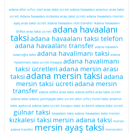
adana altın orfoz otel arası taksi ücreti
adana havaalanı anamur arası taksi
ücreti
Adana havaalanı kızkalesi arası taksi ücreti
adana havaalanı mersin
ayaş arası taksi ücreti
adana havaalanı otel transfer
Adana Havaalanı
adana havaalanı
Silifke arası taksi ücreti
taksi
adana havaalanı taksi telefon
adana havaalanı transfer
adana havalanı
adana havalimanı taksi
susanoğlu taksi
adana
adana havalimanı
havalimanı taksi ücreti hesapla
taksi ücretleri
adana mersin arası
adana mersin taksi
taksi
adana
mersin taksi ücreti
adana mersin
transfer
adana silifke arası taksi
adana silifke arası taksi ücreti
adana taksi
adana çamlıyayla taksi ücreti
altın orfoz hotel taksi
anamur
taksi
aydıncık adana taksi ücreti
bozyazı taksi
erdemli adana taksi ücreti
gülnar taksi
havaalanı taksi adana
havaalanı taksi mersin
kızkalesi taksi
mersin adana taksi
mersin
mersin ayaş taksi
adana transfer
mersinden